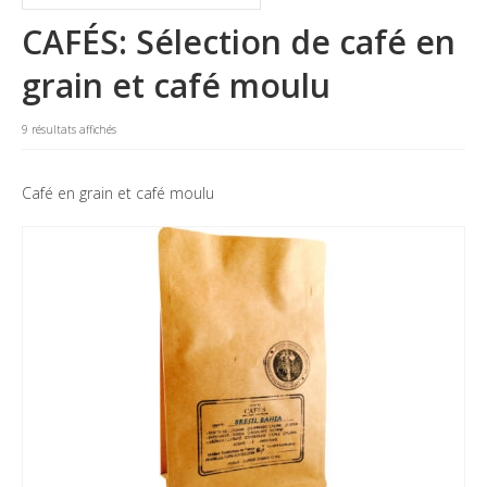
La marque
CAFÉS: Sélection de café en
Où nous trouver
grain et café moulu
Contact
9 résultats affichés
Professionnels
Café en grain et café moulu
BUREAUX / PME
HOTELS / RESTAURANTS
CE
Blog