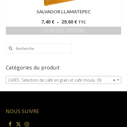
produit
SALVADOR LLAMATEPEC
Plage
7,40
€
–
29,60
€
TTC
de
CHOIX DES OPTIONS
prix :
Ce
7,40 €
produit
à
Rechercher
a
29,60 €
:
plusieurs
variations.
Les
Catégories du produit
options
peuvent
CAFÉS: Sélection de café en grain et café moulu (9)
×
être
choisies
sur
la
page
NOUS SUIVRE
du
produit