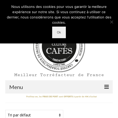
Mon Compte
Votre panier d'achats
-
0,00
€
Nous utilisons des cookies pour vous garantir la meilleure
Rechercher
expérience sur notre site. Si vous continuez à utiliser ce
:
dernier, nous considérerons que vous acceptez l'utilisation des
cookies.
Ok
Meilleur Torréfacteur de France
Menu
Shop
Accueil