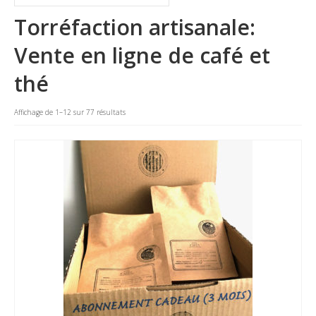
La marque
Torréfaction artisanale:
Où nous trouver
Vente en ligne de café et
Contact
thé
Professionnels
Affichage de 1–12 sur 77 résultats
BUREAUX / PME
HOTELS / RESTAURANTS
CE
Blog