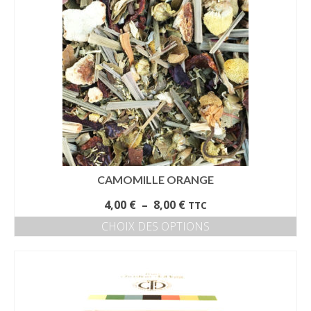
CAMOMILLE ORANGE
Plage
4,00
€
–
8,00
€
TTC
de
CHOIX DES OPTIONS
prix :
Ce
4,00 €
produit
à
a
8,00 €
plusieurs
variations.