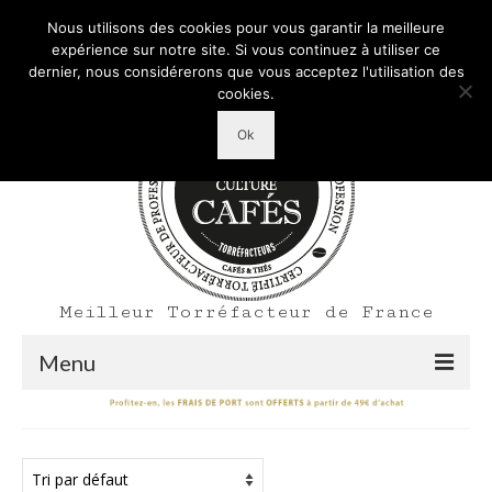
Mon Compte
Votre panier d'achats
-
0,00
€
Nous utilisons des cookies pour vous garantir la meilleure
Rechercher
expérience sur notre site. Si vous continuez à utiliser ce
:
dernier, nous considérerons que vous acceptez l'utilisation des
cookies.
Ok
Meilleur Torréfacteur de France
Menu
Shop
Accueil