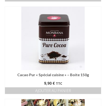
prix :
Ce
5,70 €
produit
à
a
22,80 €
plusieurs
variations.
Les
options
peuvent
être
choisies
sur
la
page
du
produit
Cacao Pur « Spécial cuisine » – Boite 150g
9,90
€
TTC
AJOUTER AU PANIER