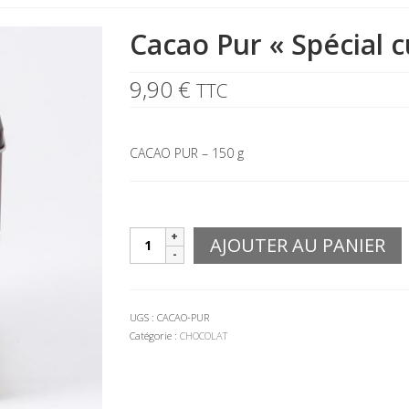
Cacao Pur « Spécial c
9,90
€
TTC
CACAO PUR – 150 g
quantité
AJOUTER AU PANIER
de
Cacao
Pur
"Spécial
UGS :
CACAO-PUR
cuisine"
Catégorie :
CHOCOLAT
-
Boite
150g