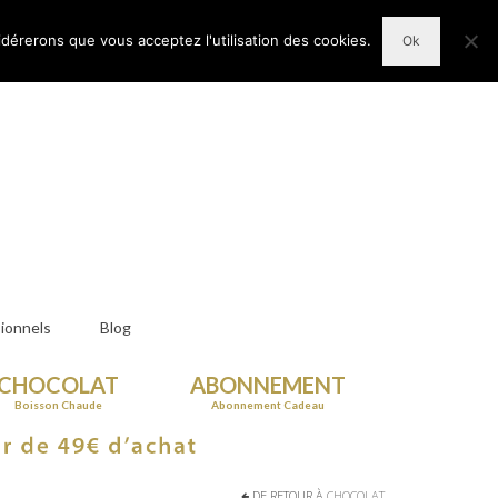
n Compte
Votre panier d'achats
-
0,00
€
idérerons que vous acceptez l'utilisation des cookies.
Ok
ionnels
Blog
CHOCOLAT
ABONNEMENT
Boisson Chaude
Abonnement Cadeau
DE RETOUR À
CHOCOLAT