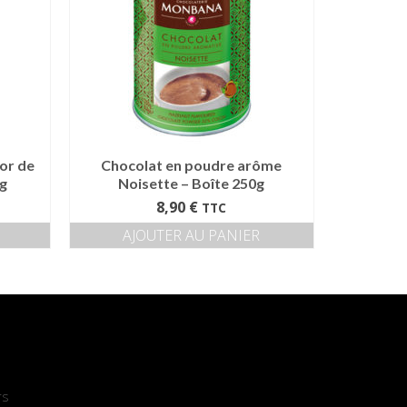
or de
Chocolat en poudre arôme
0g
Noisette – Boîte 250g
8,90
€
TTC
AJOUTER AU PANIER
rs