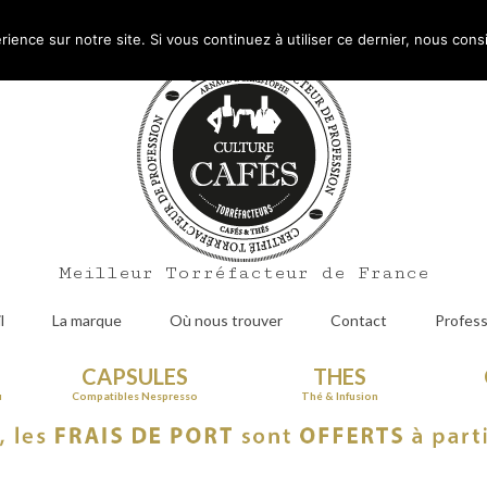
Mo
rience sur notre site. Si vous continuez à utiliser ce dernier, nous cons
Meilleur Torréfacteur de France
l
La marque
Où nous trouver
Contact
Profess
CAPSULES
THES
u
Compatibles Nespresso
Thé & Infusion