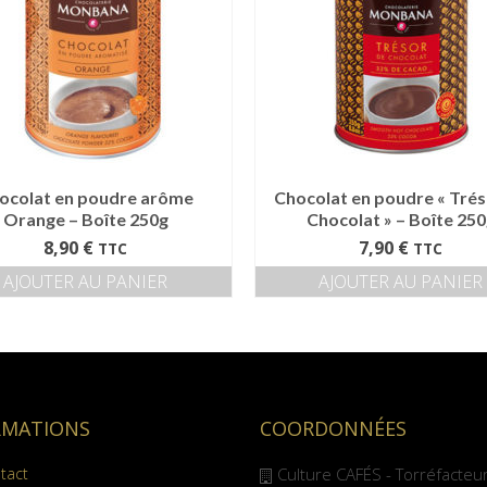
ocolat en poudre arôme
Chocolat en poudre « Trés
Orange – Boîte 250g
Chocolat » – Boîte 25
8,90
€
7,90
€
TTC
TTC
AJOUTER AU PANIER
AJOUTER AU PANIER
RMATIONS
COORDONNÉES
tact
Culture CAFÉS - Torréfacteu