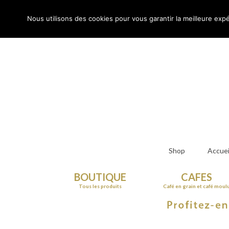
Rechercher
:
Nous utilisons des cookies pour vous garantir la meilleure expé
Shop
Accuei
BOUTIQUE
CAFES
Tous les produits
Café en grain et café moul