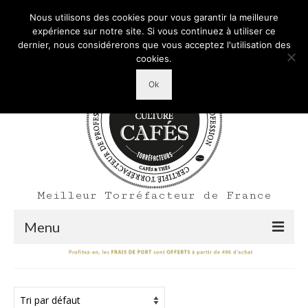
Mon Compte
Votre panier d'achats
-
0,00
€
Nous utilisons des cookies pour vous garantir la meilleure
Rechercher
expérience sur notre site. Si vous continuez à utiliser ce
:
dernier, nous considérerons que vous acceptez l'utilisation des
cookies.
Ok
Meilleur Torréfacteur de France
Menu
Shop
Accueil