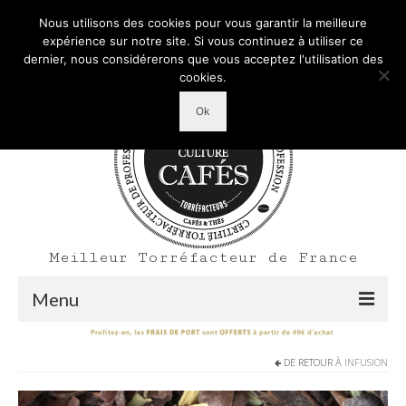
Mon Compte
Votre panier d'achats
-
0,00
€
Nous utilisons des cookies pour vous garantir la meilleure
Rechercher
expérience sur notre site. Si vous continuez à utiliser ce
:
dernier, nous considérerons que vous acceptez l'utilisation des
cookies.
Ok
Meilleur Torréfacteur de France
Menu
Shop
DE RETOUR À
INFUSION
Accueil