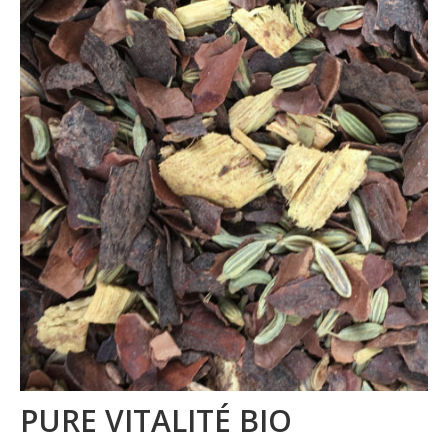
La marque
Où nous trouver
Contact
Professionnels
BUREAUX / PME
HOTELS / RESTAURANTS
CE
Blog
PURE VITALITÉ BIO