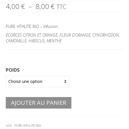
Plage
4,00
€
–
8,00
€
TTC
de
prix :
4,00 €
PURE VITALITÉ BIO – Infusion
à
8,00 €
ÉCORCES
CITRON ET ORANGE, FLEUR D’ORANGE, CYNORHODON,
CAMOMILLE, HIBISCUS, MENTHE
POIDS
AJOUTER AU PANIER
UGS :
PURE-VITALITE-BIO