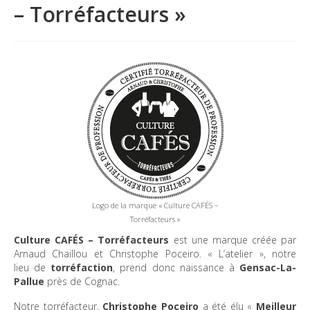
– Torréfacteurs »
La marque
Où nous trouver
Contact
Professionnels
BUREAUX / PME
HOTELS / RESTAURANTS
CE
Logo de la marque « Culture CAFÉS –
Blog
Torréfacteurs »
Culture CAFÉS – Torréfacteurs
est une marque créée par
Arnaud Chaillou et Christophe Poceiro. « L’atelier », notre
lieu de
torréfaction
, prend donc naissance à
Gensac-La-
Pallue
près de Cognac.
Notre torréfacteur,
Christophe Poceiro
a été élu «
Meilleur