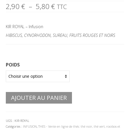
Plage
2,90
€
–
5,80
€
TTC
de
prix :
2,90 €
KIR ROYAL – Infusion
à
5,80 €
HIBISCUS, CYNORHODON, SUREAU, FRUITS ROUGES ET NOIRS
POIDS
AJOUTER AU PANIER
UGS :
KIR-ROYAL
Catégories :
INFUSION
,
THES - Vente en ligne de thés: thé noir, thé vert, rooibos et