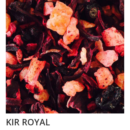
La marque
Où nous trouver
Contact
Professionnels
BUREAUX / PME
HOTELS / RESTAURANTS
CE
Blog
KIR ROYAL