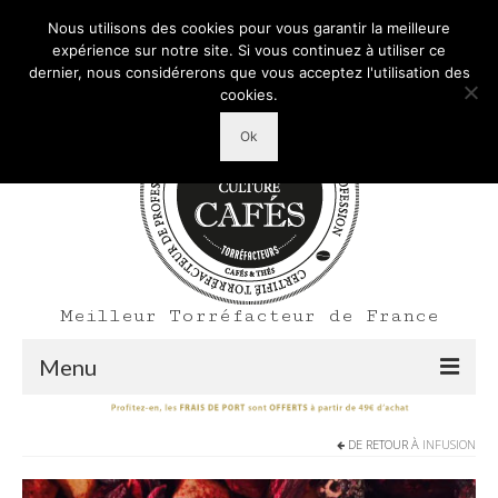
Mon Compte
Votre panier d'achats
-
0,00
€
Nous utilisons des cookies pour vous garantir la meilleure
Rechercher
expérience sur notre site. Si vous continuez à utiliser ce
:
dernier, nous considérerons que vous acceptez l'utilisation des
cookies.
Ok
Meilleur Torréfacteur de France
Menu
Shop
DE RETOUR À
INFUSION
Accueil