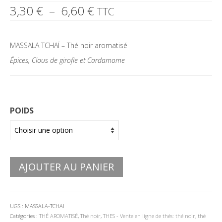
Plage
3,30
€
–
6,60
€
TTC
de
prix :
3,30 €
MASSALA TCHAÏ – Thé noir aromatisé
à
6,60 €
Épices, Clous de girofle et Cardamome
POIDS
AJOUTER AU PANIER
UGS :
MASSALA-TCHAI
Catégories :
THÉ AROMATISÉ
,
Thé noir
,
THES - Vente en ligne de thés: thé noir, thé