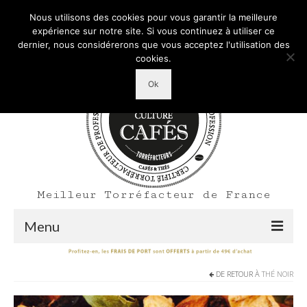
Mon Compte
Votre panier d'achats
-
0,00
€
Nous utilisons des cookies pour vous garantir la meilleure
Rechercher
expérience sur notre site. Si vous continuez à utiliser ce
:
dernier, nous considérerons que vous acceptez l'utilisation des
cookies.
Ok
Meilleur Torréfacteur de France
Menu
Shop
DE RETOUR À
THÉ NOIR
Accueil