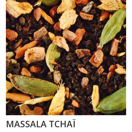
La marque
Où nous trouver
Contact
Professionnels
BUREAUX / PME
HOTELS / RESTAURANTS
CE
Blog
MASSALA TCHAÏ