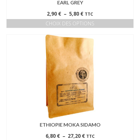
EARL GREY
Plage
2,90
€
–
5,80
€
TTC
de
CHOIX DES OPTIONS
prix :
Ce
2,90 €
produit
à
a
5,80 €
plusieurs
variations.
Les
options
peuvent
être
choisies
sur
la
page
du
produit
ETHIOPIE MOKA SIDAMO
Plage
6,80
€
–
27,20
€
TTC