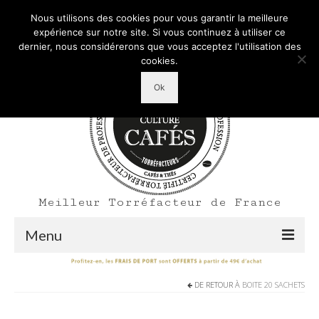
Mon Compte
Votre panier d'achats
-
0,00
€
Nous utilisons des cookies pour vous garantir la meilleure
Rechercher
expérience sur notre site. Si vous continuez à utiliser ce
:
dernier, nous considérerons que vous acceptez l'utilisation des
cookies.
Ok
Meilleur Torréfacteur de France
Menu
Shop
DE RETOUR À
BOITE 20 SACHETS
Accueil