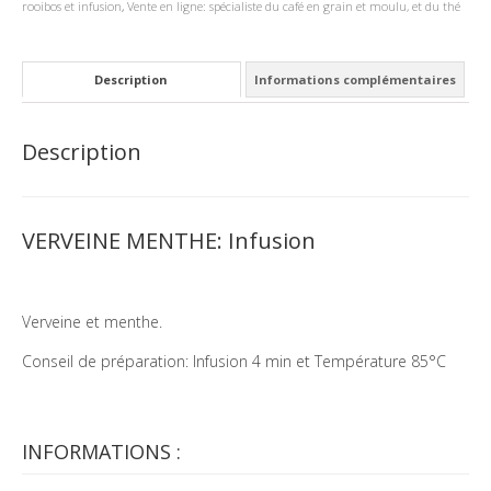
rooibos et infusion
,
Vente en ligne: spécialiste du café en grain et moulu, et du thé
Description
Informations complémentaires
Description
VERVEINE MENTHE: Infusion
Verveine et menthe.
Conseil de préparation: Infusion 4 min et Température 85°C
INFORMATIONS :