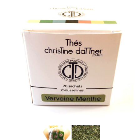
La marque
Où nous trouver
Contact
Professionnels
BUREAUX / PME
HOTELS / RESTAURANTS
CE
Blog