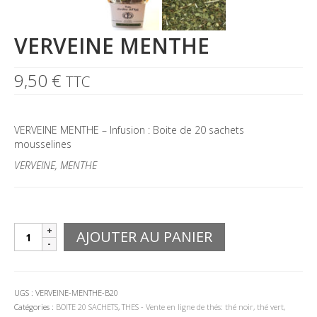
VERVEINE MENTHE
9,50
€
TTC
VERVEINE MENTHE – Infusion : Boite de 20 sachets
mousselines
VERVEINE, MENTHE
quantité
AJOUTER AU PANIER
de
VERVEINE
MENTHE
UGS :
VERVEINE-MENTHE-B20
Catégories :
BOITE 20 SACHETS
,
THES - Vente en ligne de thés: thé noir, thé vert,