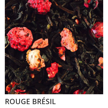
La marque
Où nous trouver
Contact
Professionnels
BUREAUX / PME
HOTELS / RESTAURANTS
CE
Blog
ROUGE BRÉSIL