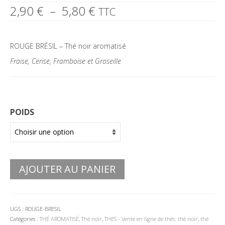
Plage
2,90
€
–
5,80
€
TTC
de
prix :
2,90 €
ROUGE BRÉSIL – Thé noir aromatisé
à
5,80 €
Fraise, Cerise, Framboise et Groseille
POIDS
AJOUTER AU PANIER
UGS :
ROUGE-BRESIL
Catégories :
THÉ AROMATISÉ
,
Thé noir
,
THES - Vente en ligne de thés: thé noir, thé