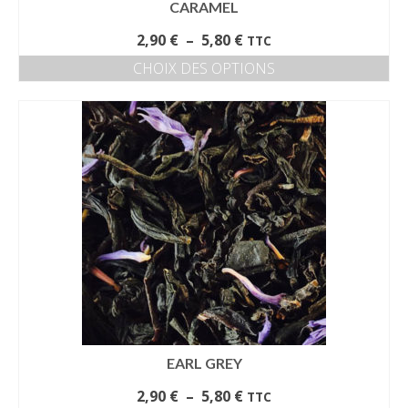
CARAMEL
Plage
2,90
€
–
5,80
€
TTC
de
CHOIX DES OPTIONS
prix :
Ce
2,90 €
produit
à
a
5,80 €
plusieurs
variations.
Les
options
peuvent
être
choisies
sur
la
page
du
produit
EARL GREY
Plage
2,90
€
–
5,80
€
TTC