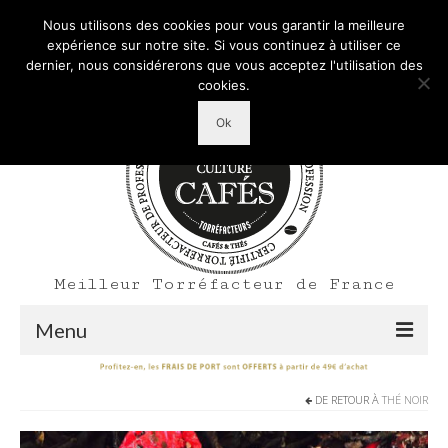
Mon Compte
Votre panier d'achats
-
0,00
€
Nous utilisons des cookies pour vous garantir la meilleure
Rechercher
expérience sur notre site. Si vous continuez à utiliser ce
:
dernier, nous considérerons que vous acceptez l'utilisation des
cookies.
Ok
Meilleur Torréfacteur de France
Menu
Shop
DE RETOUR À
THÉ NOIR
Accueil