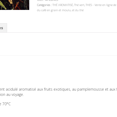
Catégories :
THÉ AROMATISÉ
,
Thé vert
,
THES - Vente en ligne de 
du café en grain et moulu, et du thé
es
ment acidulé aromatisé aux fruits exotiques, au pamplemousse et aux
ion au voyage.
re 70°C