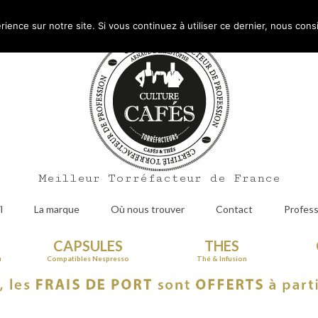
Mo
rience sur notre site. Si vous continuez à utiliser ce dernier, nous cons
Meilleur Torréfacteur de France
l
La marque
Où nous trouver
Contact
Profess
CAPSULES
THES
u
Compatibles Nespresso
Thé & Infusion