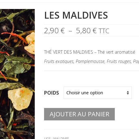
LES MALDIVES
Plage
2,90
€
–
5,80
€
TTC
de
prix :
2,90 €
THÉ VERT DES MALDIVES – Thé vert aromatisé
à
5,80 €
Fruits exotiques, Pamplemousse, Fruits rouges, P
POIDS
AJOUTER AU PANIER
UGS :
MALDIVES