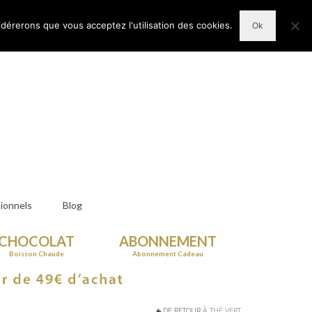
n Compte
Votre panier d'achats
-
0,00
€
idérerons que vous acceptez l'utilisation des cookies.
Ok
ionnels
Blog
CHOCOLAT
ABONNEMENT
Boisson Chaude
Abonnement Cadeau
DE RETOUR À
THÉ VERT