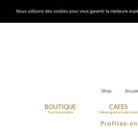
Rechercher
:
Nous utilisons des cookies pour vous garantir la meilleure expé
Shop
Accuei
BOUTIQUE
CAFES
Tous les produits
Café en grain et café moul