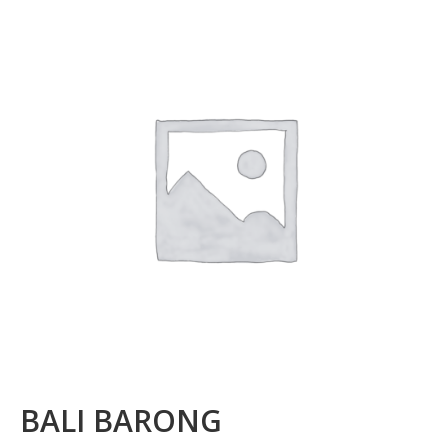
La marque
Où nous trouver
Contact
Professionnels
BUREAUX / PME
HOTELS / RESTAURANTS
CE
Blog
BALI BARONG