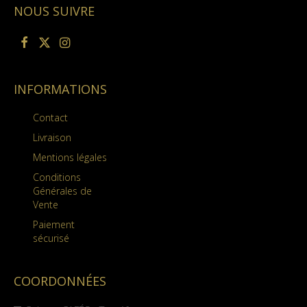
Les
NOUS SUIVRE
options
peuvent
être
choisies
sur
la
INFORMATIONS
page
du
Contact
produit
Livraison
Mentions légales
Conditions
Générales de
Vente
Paiement
sécurisé
COORDONNÉES