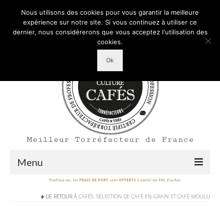
Mon Compte
Votre panier d'achats
-
0,00
€
Nous utilisons des cookies pour vous garantir la meilleure
Rechercher
expérience sur notre site. Si vous continuez à utiliser ce
:
dernier, nous considérerons que vous acceptez l'utilisation des
cookies.
Ok
Meilleur Torréfacteur de France
Menu
Shop
DE RETOUR À
CAFÉS: SÉLECTION DE CAFÉ EN GRAIN ET CAFÉ MOULU
Accueil