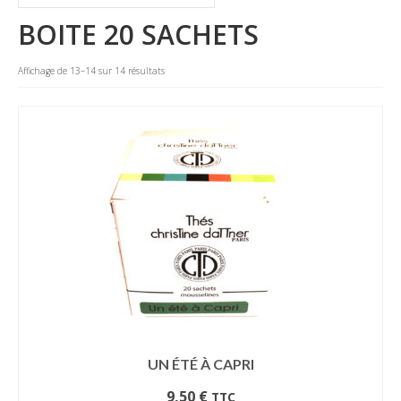
La marque
BOITE 20 SACHETS
Où nous trouver
Affichage de 13–14 sur 14 résultats
Contact
Professionnels
BUREAUX / PME
HOTELS / RESTAURANTS
CE
Blog
UN ÉTÉ À CAPRI
9,50
€
TTC