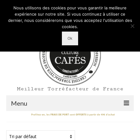
Mon Compte
Votre panier d'achats
-
0,00
€
Nous utilisons des cookies pour vous garantir la meilleure
Rechercher
expérience sur notre site. Si vous continuez à utiliser ce
:
dernier, nous considérerons que vous acceptez l'utilisation des
cookies.
Ok
Meilleur Torréfacteur de France
Menu
Shop
Accueil