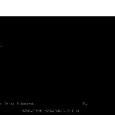
rs
er
Contact
Professionnels
Blog
BUREAUX / PME
HOTELS / RESTAURANTS
CE