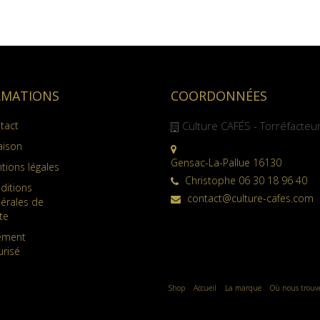
RMATIONS
COORDONNÉES
tact
Culture CAFÉS - Torréfacteu
aison
Gensac-La-Pallue 16130
tions légales
Christophe 06 30 18 96 40
ditions
contact@culture-cafes.com
érales de
te
ement
urisé
Shop
Accueil
La marque
Où nous trouv