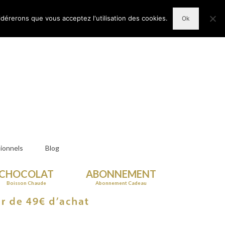
n Compte
Votre panier d'achats
-
0,00
€
idérerons que vous acceptez l'utilisation des cookies.
Ok
ionnels
Blog
CHOCOLAT
ABONNEMENT
Boisson Chaude
Abonnement Cadeau