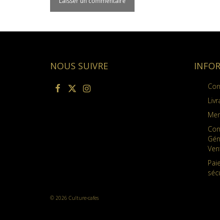
NOUS SUIVRE
INFO
Con
Livr
Men
Con
Gén
Ven
Pai
séc
© 2026 Culture-cafes