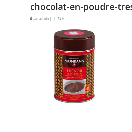
chocolat-en-poudre-tr
par
admin
|
|
0