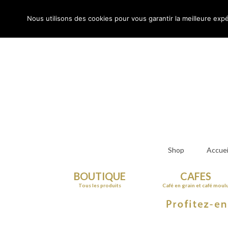
Rechercher
:
Nous utilisons des cookies pour vous garantir la meilleure expé
Shop
Accuei
BOUTIQUE
CAFES
Tous les produits
Café en grain et café moul