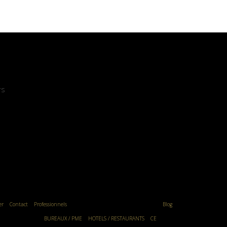
rs
er
Contact
Professionnels
Blog
BUREAUX / PME
HOTELS / RESTAURANTS
CE