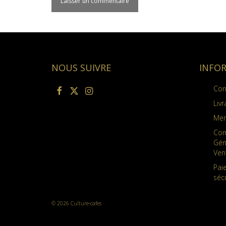
NOUS SUIVRE
INFO
Con
Livr
Men
Con
Gén
Ven
Pai
séc
© 2026 Culture-cafes