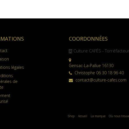
RMATIONS
COORDONNÉES
tact
Culture CAFÉS - Torréfacteu
aison
Gensac-La-Pallue 16130
tions légales
Christophe 06 30 18 96 40
ditions
contact@culture-cafes.com
érales de
te
ement
urisé
Shop
Accueil
La marque
Où nous trouv