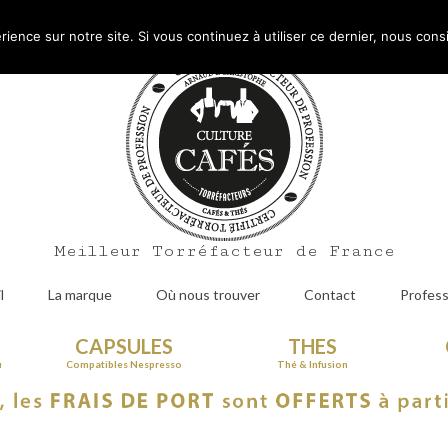
Mo
rience sur notre site. Si vous continuez à utiliser ce dernier, nous cons
Meilleur Torréfacteur de France
l
La marque
Où nous trouver
Contact
Profess
CAPSULES
THES
u
Compatibles Nespresso
Thé & Infusion