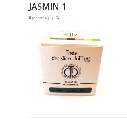
JASMIN 1
par
admin
|
|
0