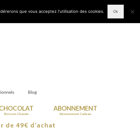
n Compte
Votre panier d'achats
-
0,00
€
idérerons que vous acceptez l'utilisation des cookies.
Ok
ionnels
Blog
CHOCOLAT
ABONNEMENT
Boisson Chaude
Abonnement Cadeau