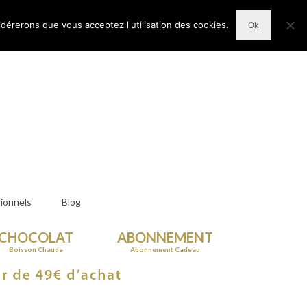
n Compte
Votre panier d'achats
-
0,00
€
idérerons que vous acceptez l'utilisation des cookies.
Ok
ionnels
Blog
CHOCOLAT
ABONNEMENT
Boisson Chaude
Abonnement Cadeau