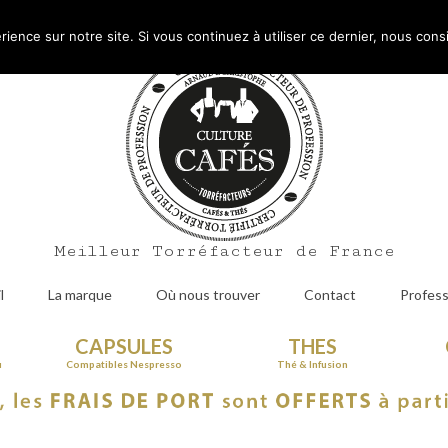
Mo
rience sur notre site. Si vous continuez à utiliser ce dernier, nous cons
Meilleur Torréfacteur de France
l
La marque
Où nous trouver
Contact
Profess
CAPSULES
THES
u
Compatibles Nespresso
Thé & Infusion