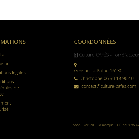
RMATIONS
COORDONNÉES
tact
Culture CAFÉS - Torréfacteu
aison
Gensac-La-Pallue 16130
tions légales
Christophe 06 30 18 96 40
ditions
contact@culture-cafes.com
érales de
te
ement
urisé
Shop
Accueil
La marque
Où nous trouv