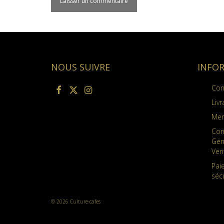
NOUS SUIVRE
INFO
Con
Livr
Men
Con
Gén
Ven
Pai
séc
© 2026 Culture-cafes