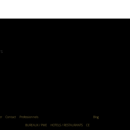
rs
er
Contact
Professionnels
Blog
BUREAUX / PME
HOTELS / RESTAURANTS
CE