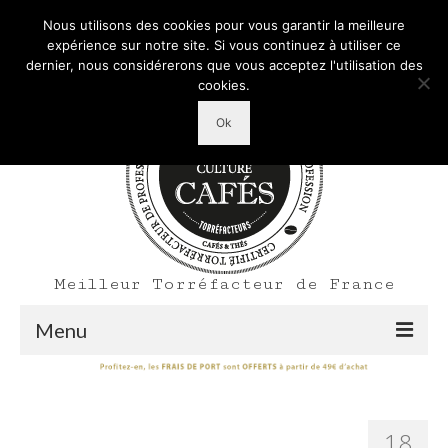
Mon Compte
Votre panier d'achats
-
0,00
€
Nous utilisons des cookies pour vous garantir la meilleure
Rechercher
expérience sur notre site. Si vous continuez à utiliser ce
:
dernier, nous considérerons que vous acceptez l'utilisation des
cookies.
Ok
Meilleur Torréfacteur de France
Menu
Shop
Accueil
18