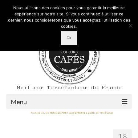
Mon Compte
Votre panier d'achats
-
0,00
€
Nous utilisons des cookies pour vous garantir la meilleure
Rechercher
expérience sur notre site. Si vous continuez à utiliser ce
:
dernier, nous considérerons que vous acceptez l'utilisation des
cookies.
Ok
Meilleur Torréfacteur de France
Menu
Shop
Accueil
18