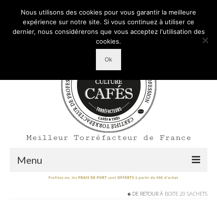
Mon Compte
Votre panier d'achats
-
0,00
€
Nous utilisons des cookies pour vous garantir la meilleure
Rechercher
expérience sur notre site. Si vous continuez à utiliser ce
:
dernier, nous considérerons que vous acceptez l'utilisation des
cookies.
Ok
Meilleur Torréfacteur de France
Menu
Shop
DE RETOUR À
BOITE 20 SACHETS
Accueil