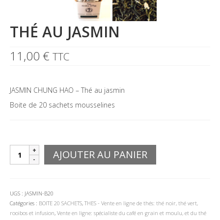
THÉ AU JASMIN
11,00
€
TTC
JASMIN CHUNG HAO – Thé au jasmin
Boite de 20 sachets mousselines
quantité
AJOUTER AU PANIER
de
THÉ
AU
JASMIN
UGS :
JASMIN-B20
Catégories :
BOITE 20 SACHETS
,
THES - Vente en ligne de thés: thé noir, thé vert,
rooibos et infusion
,
Vente en ligne: spécialiste du café en grain et moulu, et du thé