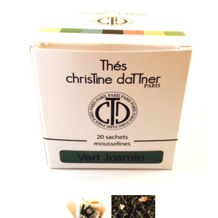
La marque
Où nous trouver
Contact
Professionnels
BUREAUX / PME
HOTELS / RESTAURANTS
CE
Blog