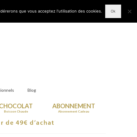
n Compte
Votre panier d'achats
-
0,00
€
idérerons que vous acceptez l'utilisation des cookies.
Ok
ionnels
Blog
CHOCOLAT
ABONNEMENT
Boisson Chaude
Abonnement Cadeau