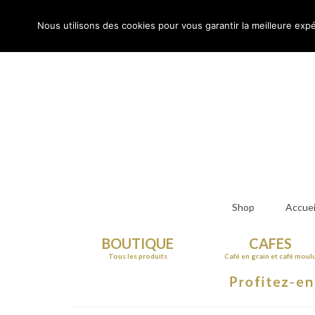
Rechercher
:
Nous utilisons des cookies pour vous garantir la meilleure expé
Shop
Accuei
BOUTIQUE
CAFES
Tous les produits
Café en grain et café moul