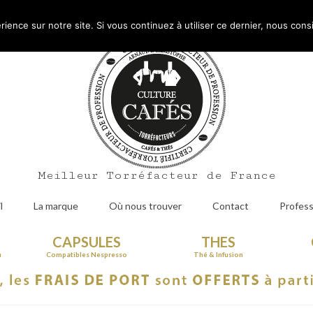
Mo
rience sur notre site. Si vous continuez à utiliser ce dernier, nous cons
Meilleur Torréfacteur de France
l
La marque
Où nous trouver
Contact
Profess
CAPSULES
THES
u
Compatibles Nespresso
Thé & Infusion