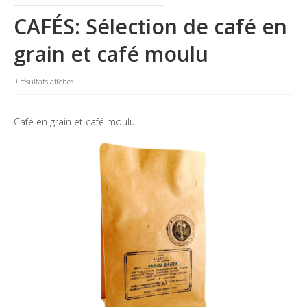
La marque
CAFÉS: Sélection de café en
Où nous trouver
grain et café moulu
Contact
9 résultats affichés
Professionnels
Café en grain et café moulu
BUREAUX / PME
HOTELS / RESTAURANTS
CE
Blog