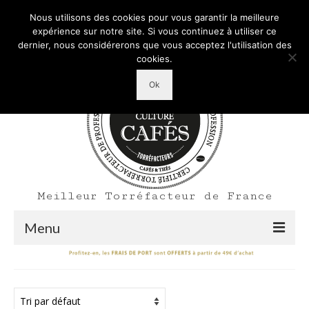
Mon Compte
Votre panier d'achats
-
0,00
€
Nous utilisons des cookies pour vous garantir la meilleure
Rechercher
expérience sur notre site. Si vous continuez à utiliser ce
:
dernier, nous considérerons que vous acceptez l'utilisation des
cookies.
Ok
Meilleur Torréfacteur de France
Menu
Shop
Accueil