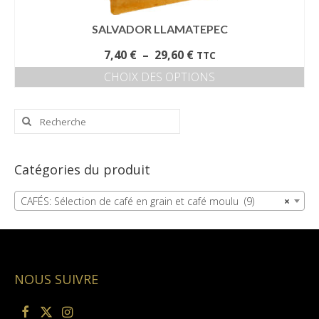
produit
SALVADOR LLAMATEPEC
Plage
7,40
€
–
29,60
€
TTC
de
CHOIX DES OPTIONS
prix :
Ce
7,40 €
produit
à
Rechercher
a
29,60 €
:
plusieurs
variations.
Les
Catégories du produit
options
peuvent
CAFÉS: Sélection de café en grain et café moulu (9)
×
être
choisies
sur
la
page
NOUS SUIVRE
du
produit