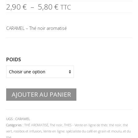
Plage
2,90
€
–
5,80
€
TTC
de
prix :
2,90 €
CARAMEL – Thé noir aromatisé
à
5,80 €
POIDS
AJOUTER AU PANIER
UGS :
CARAMEL
Catégories :
THÉ AROMATISÉ
,
Thé noir
,
THES - Vente en ligne de thés: thé noir, thé
vert, rooibos et infusion
,
Vente en ligne: spécialiste du café en grain et moulu, et du
thé