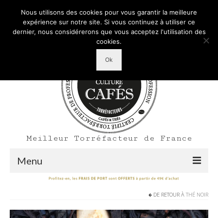
Mon Compte
Votre panier d'achats
-
0,00
€
Nous utilisons des cookies pour vous garantir la meilleure
Rechercher
expérience sur notre site. Si vous continuez à utiliser ce
:
dernier, nous considérerons que vous acceptez l'utilisation des
cookies.
Ok
Meilleur Torréfacteur de France
Menu
Shop
DE RETOUR À
THÉ NOIR
Accueil