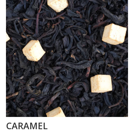
La marque
Où nous trouver
Contact
Professionnels
BUREAUX / PME
HOTELS / RESTAURANTS
CE
Blog
CARAMEL