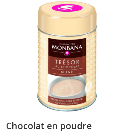
La marque
Où nous trouver
Contact
Professionnels
BUREAUX / PME
HOTELS / RESTAURANTS
CE
Blog
Chocolat en poudre