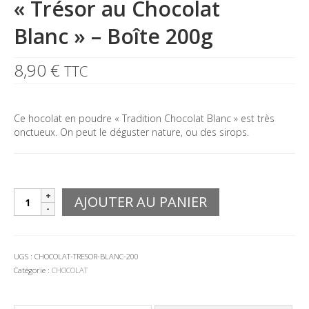
« Trésor au Chocolat
Blanc » – Boîte 200g
8,90
€
TTC
Ce hocolat en poudre « Tradition Chocolat Blanc » est très
onctueux. On peut le déguster nature, ou des sirops.
quantité
AJOUTER AU PANIER
de
Chocolat
en
poudre
UGS :
CHOCOLAT-TRESOR-BLANC-200
"Trésor
Catégorie :
CHOCOLAT
au
Chocolat
Blanc"