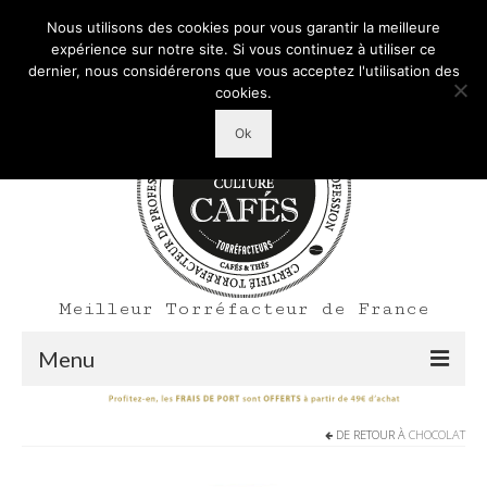
Mon Compte
Votre panier d'achats
-
0,00
€
Nous utilisons des cookies pour vous garantir la meilleure
Rechercher
expérience sur notre site. Si vous continuez à utiliser ce
:
dernier, nous considérerons que vous acceptez l'utilisation des
cookies.
Ok
Meilleur Torréfacteur de France
Menu
Shop
DE RETOUR À
CHOCOLAT
Accueil