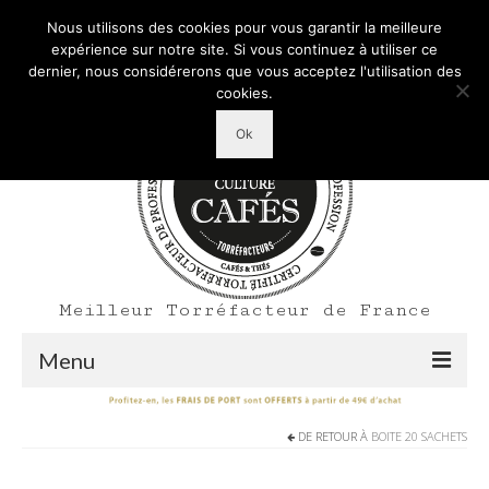
Mon Compte
Votre panier d'achats
-
0,00
€
Nous utilisons des cookies pour vous garantir la meilleure
Rechercher
expérience sur notre site. Si vous continuez à utiliser ce
:
dernier, nous considérerons que vous acceptez l'utilisation des
cookies.
Ok
Meilleur Torréfacteur de France
Menu
Shop
DE RETOUR À
BOITE 20 SACHETS
Accueil