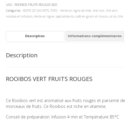
FRUITS
UGS :
ROOIBOS-FRUITS-ROUGES-B20
ROUGES
Catégories :
BOITE 20 SACHETS
,
THES - Vente en ligne de thés: thé noir, thé vert,
rooibos et infusion
,
Vente en ligne: spécialiste du café en grain et moulu, et du thé
Description
Informations complémentaires
Description
ROOIBOS VERT FRUITS ROUGES
Ce Rooibos vert est aromatisé aux fruits rouges et parsemé de
morceaux de fruits. Ce Rooibos est riche en vitamine.
Conseil de préparation: Infusion 4 min et Température 85°C