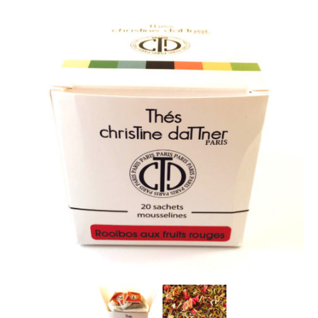
La marque
Où nous trouver
Contact
Professionnels
BUREAUX / PME
HOTELS / RESTAURANTS
CE
Blog