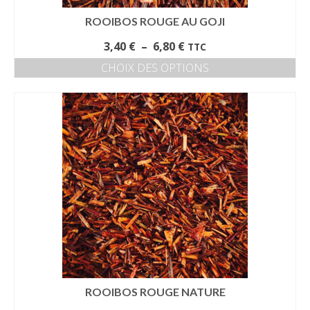
produit
ROOIBOS ROUGE AU GOJI
Plage
3,40
€
–
6,80
€
TTC
de
CHOIX DES OPTIONS
prix :
Ce
3,40 €
produit
à
a
6,80 €
plusieurs
variations.
Les
options
peuvent
être
choisies
sur
la
page
du
produit
ROOIBOS ROUGE NATURE