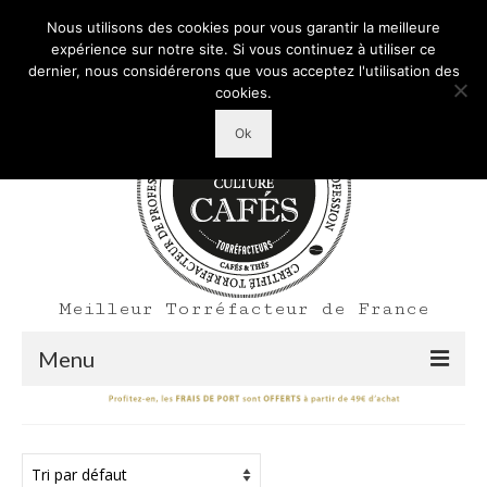
Mon Compte
Votre panier d'achats
-
0,00
€
Nous utilisons des cookies pour vous garantir la meilleure
Rechercher
expérience sur notre site. Si vous continuez à utiliser ce
:
dernier, nous considérerons que vous acceptez l'utilisation des
cookies.
Ok
Meilleur Torréfacteur de France
Menu
Shop
Accueil