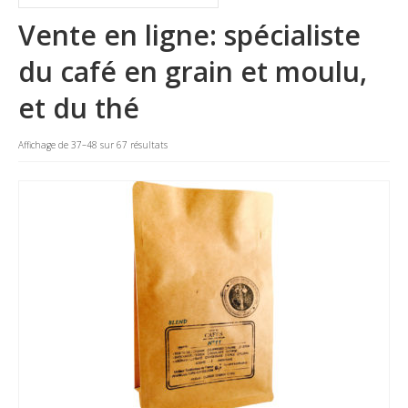
La marque
Vente en ligne: spécialiste
Où nous trouver
du café en grain et moulu,
Contact
et du thé
Professionnels
Affichage de 37–48 sur 67 résultats
BUREAUX / PME
HOTELS / RESTAURANTS
CE
Blog