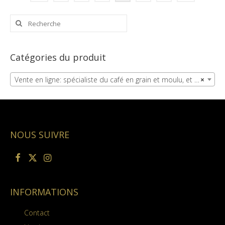
Rechercher
:
Catégories du produit
Vente en ligne: spécialiste du café en grain et moulu, et du thé (67)
×
NOUS SUIVRE
INFORMATIONS
Contact